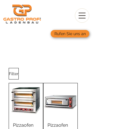
Rufen Sie uns an
02065/
6862204
info@profiladenbau.de
Filter
Pizzaofen
Pizzaofen