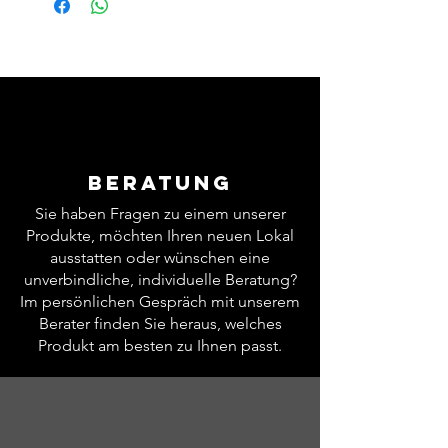
Innenisolierung aus Steinwolle
Beleuchtung je Backkammer
Ober - + Unterhitze separat regelbar
(85 ° - 455 °C)
Analoge Temperaturanzeige
(optional)
Ein-/Aus-Schalter je Backkkammer
Frontseitig Edelstahl, Gehäuse
Beratung
Stahlblech
Sie haben Fragen zu einem unserer
Entlüftungskamin
Produkte, möchten Ihren neuen Lokal
ausstatten oder wünschen eine
unverbindliche, individuelle Beratung?
Im persönlichen Gespräch mit unserem
Berater finden Sie heraus, welches
Produkt am besten zu Ihnen passt.