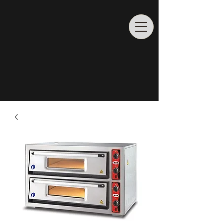
Rufen Sie uns an
02065/
6862204
info@profiladenbau.de