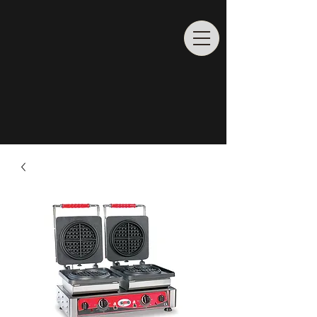
Rufen Sie uns an
02065/
6862204
info@profiladenbau.de