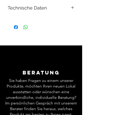
Technische Daten
Number Plates
2
Grillfläche
2 x American Waffel
2 x 16 + 16 cm.
Außenmaße
58 x 32 x 30 cm.
Anschluss
2,2+2,2 kW - 230 / 400V
Gewicht
Beratung
41 kg.
Sie haben Fragen zu einem unserer
Produkte, möchten Ihren neuen Lokal
ausstatten oder wünschen eine
unverbindliche, individuelle Beratung?
Im persönlichen Gespräch mit unserem
Berater finden Sie heraus, welches
Produkt am besten zu Ihnen passt.