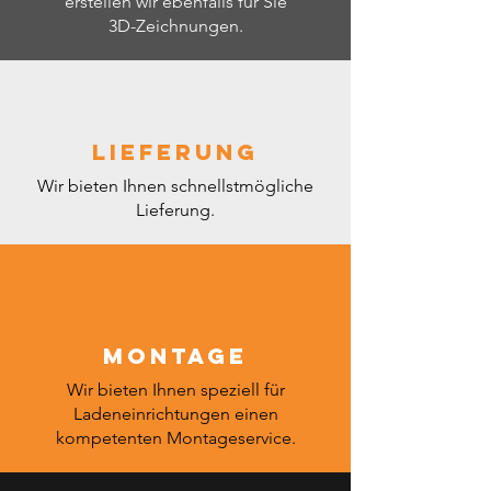
Leistungsaufnahme
erstellen wir ebenfalls für Sie
2.8
(kW/24h)
3D-Zeichnungen.
Bruttogewicht (kg)
295
Lieferung
Wir bieten Ihnen schnellstmögliche
Lieferung.
Montage
Wir bieten Ihnen speziell für
Ladeneinrichtungen einen
kompetenten Montageservice.