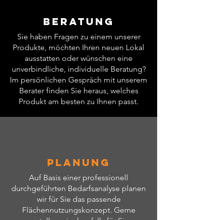
Gesamtleistung
0,34
(kW)
Beratung
Sie haben Fragen zu einem unserer
Kühlmittel
R 600 A
Produkte, möchten Ihren neuen Lokal
ausstatten oder wünschen eine
Temperaturbereich
+2 / +8
unverbindliche, individuelle Beratung?
(° C)
Im persönlichen Gespräch mit unserem
Berater finden Sie heraus, welches
Nutzinhalt (l)
580
Produkt am besten zu Ihnen passt.
Kühlung statischer
Umluft
/ Umluft
Anzahl der Türen
3
Planung
Geräuschpegel
42
Auf Basis einer professionell
(dB)
durchgeführten Bedarfsanalyse planen
wir für Sie das passende
Abtauung
Automatisch
Flächennutzungskonzept. Gerne