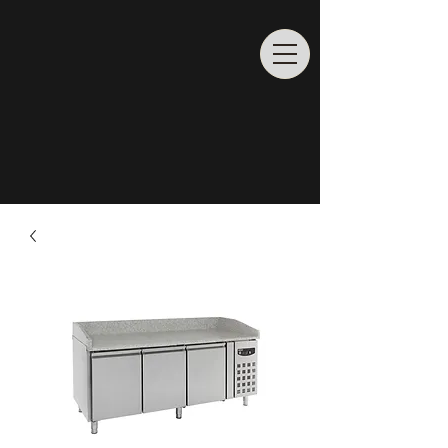
Rufen Sie uns an
02065/
6862204
info@profiladenbau.de