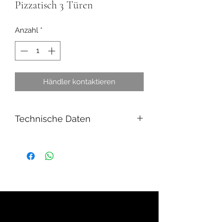
Pizzatisch 3 Türen
Anzahl
*
Händler kontaktieren
Technische Daten
Breite (mm)
2025
Tiefe (mm)
800
Höhe (mm)
1000
Spannung (Volt)
230