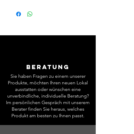
Größe:
L500 D700 H750
Kg:
45.00
Anschluss:
Strom
Katalogseite:
097CS
Volt:
400
KW el.:
3,0
Freq.:
50/60
Fase
3F+N
Production:
24-30 potatoes/ hour
Backofen:
Beratung
Temperatur
+180°C/+220°C
Sie haben Fragen zu einem unserer
Produkte, möchten Ihren neuen Lokal
ausstatten oder wünschen eine
unverbindliche, individuelle Beratung?
Im persönlichen Gespräch mit unserem
Berater finden Sie heraus, welches
Produkt am besten zu Ihnen passt.