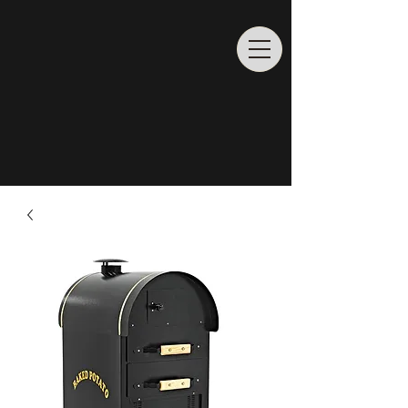
Rufen Sie uns an
02065/
6862204
info@profiladenbau.de