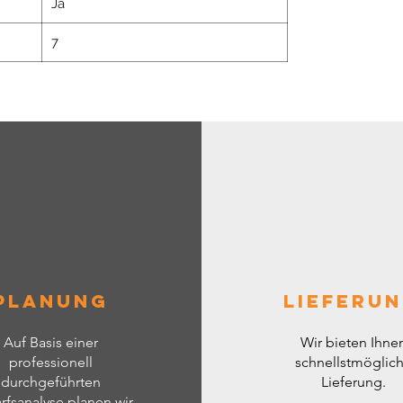
Ja
7
Planung
Lieferu
Auf Basis einer
Wir bieten Ihne
professionell
schnellstmöglic
durchgeführten
Lieferung.
rfsanalyse planen wir