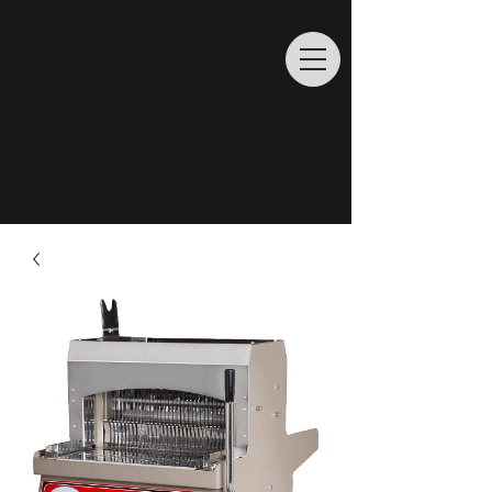
Rufen Sie uns an
02065/
6862204
info@profiladenbau.de