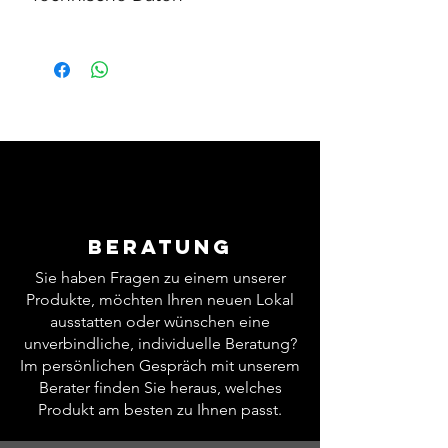
Kapazität
500 brot / std
Maße
65 x 80 x 110 cm
Schichtdicke
10-13-16-20 mm
Anschluss
0,37 kW - 230V
Größe
143 kg.
Beratung
Sie haben Fragen zu einem unserer
Produkte, möchten Ihren neuen Lokal
ausstatten oder wünschen eine
unverbindliche, individuelle Beratung?
Im persönlichen Gespräch mit unserem
Berater finden Sie heraus, welches
Produkt am besten zu Ihnen passt.