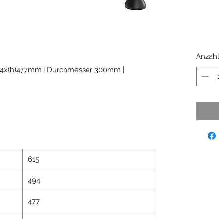
Anzahl
494x(h)477mm | Durchmesser 300mm |
615
494
477