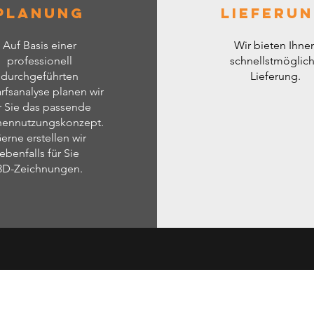
Planung
Lieferu
Auf Basis einer
Wir bieten Ihne
professionell
schnellstmöglic
durchgeführten
Lieferung.
rfsanalyse planen wir
r Sie das passende
hennutzungskonzept.
erne erstellen wir
ebenfalls für Sie
3D-Zeichnungen.