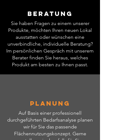
Gesamtleistung
0,34
(kW)
Beratung
Sie haben Fragen zu einem unserer
Kühlmittel
R 600 A
Produkte, möchten Ihren neuen Lokal
ausstatten oder wünschen eine
Temperaturbereich
+2 / +8
unverbindliche, individuelle Beratung?
(° C)
Im persönlichen Gespräch mit unserem
Berater finden Sie heraus, welches
Nutzinhalt (l)
390
Produkt am besten zu Ihnen passt.
Kühlung statischer
Umluft
/ Umluft
Anzahl der Türen
2
Planung
Geräuschpegel
42
Auf Basis einer professionell
(dB)
durchgeführten Bedarfsanalyse planen
wir für Sie das passende
Abtauung
Automatisch
Flächennutzungskonzept. Gerne