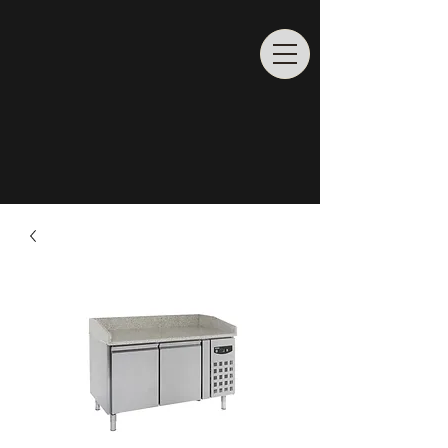
Rufen Sie uns an
02065/
6862204
info@profiladenbau.de