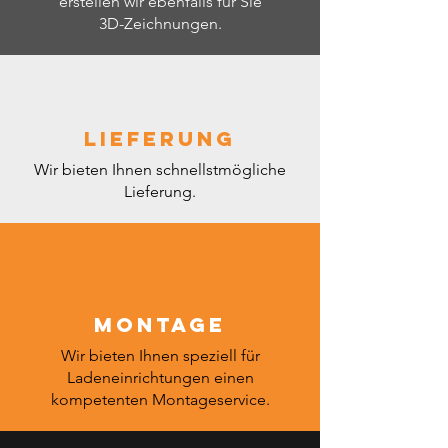
Leistungsaufnahme
erstellen wir ebenfalls für Sie
2.4
(kW/24h)
3D-Zeichnungen.
Bruttogewicht (kg)
280
Lieferung
Wir bieten Ihnen schnellstmögliche
Lieferung.
Montage
Wir bieten Ihnen speziell für
Ladeneinrichtungen einen
kompetenten Montageservice.