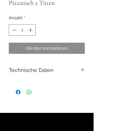
Pizzatisch 2 Türen
Anzahl
*
Händler kontaktieren
Technische Daten
Breite (mm)
1510
Tiefe (mm)
800
Höhe (mm)
1000
Spannung (Volt)
230